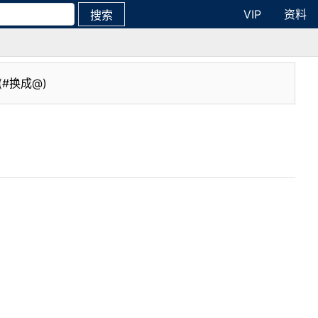
VIP
资料
搜索
(#换成@)