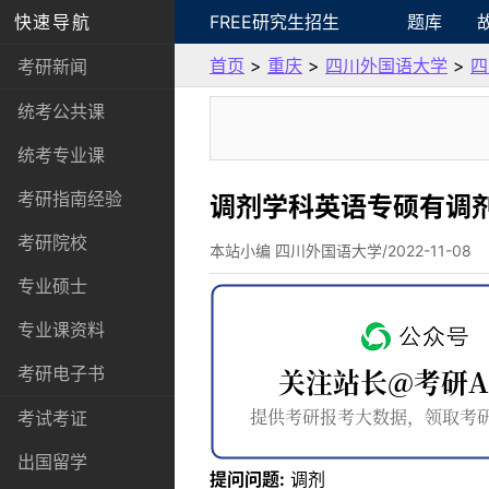
快速导航
FREE研究生招生
题库
首页
>
重庆
>
四川外国语大学
>
四
考研新闻
统考公共课
统考专业课
考研指南经验
调剂学科英语专硕有调
考研院校
本站小编 四川外国语大学/2022-11-08
专业硕士
专业课资料
考研电子书
考试考证
出国留学
提问问题:
调剂