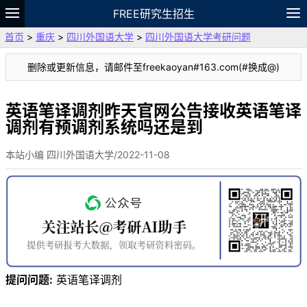
FREE研究生招生
首页
>
重庆
>
四川外国语大学
>
四川外国语大学考研问题
题库
故事
专题
APP
笔记
论坛
删除或更新信息，请邮件至freekaoyan#163.com(#换成@)
VIP
资料
英语笔译调剂昨天官网公告接收英语笔译
调剂有预调剂系统吗还是到
本站小编 四川外国语大学/2022-11-08
提问问题:
英语笔译调剂