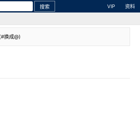
VIP
资料
搜索
(#换成@)