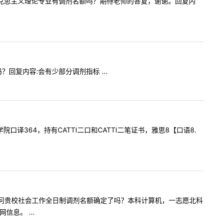
贵校今年马克思主义理论专业有调剂名额吗？期待老师的答复，谢谢。回复内
吗？回复内容:会有少部分调剂指标 ...
交学院口译364，持有CATTI二口和CATTI二笔证书，雅思8【口语8.
师您好，请问贵校社会工作全日制调剂名额确定了吗？本科计算机，一志愿北科
息。 ...