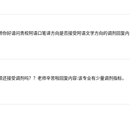
问内容:老师你好请问贵校阿语口笔译方向是否接受阿语文学方向的调剂回复内
朝鲜语学硕还接受调剂吗？？老师辛苦啦回复内容:该专业有少量调剂指标，