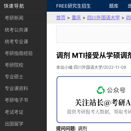
快速导航
FREE研究生招生
题库
首页
>
重庆
>
四川外国语大学
>
四
考研新闻
统考公共课
统考专业课
考研指南经验
调剂 MTI接受从学硕
考研院校
本站小编 四川外国语大学/2022-11-08
专业硕士
专业课资料
考研电子书
考试考证
出国留学
提问问题:
调剂