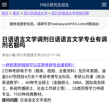
FREE研究生招生
首页
>
重庆
>
四川外国语大学
>
四川外国语大学考研问题
题库
故事
专题
APP
笔记
论坛
删除或更新信息，请邮件至freekaoyan#163.com(#换成@)
VIP
资料
日语语言文学调剂日语语言文学专业有调
剂名额吗
本站小编 四川外国语大学/2022-11-08
一杯奶茶的钱就可以买到考研专业课资料！
2万种考研电子书（题库、视频、全套资料）及历年真题，涵
盖547所院校4万余个考研考博专业科目、考研公共课（政治
英语数学）、40种专业硕士（金融硕士、MBA、国际商务硕
士、新闻传播硕士、社会工作硕士等）、28类同等学力申硕
专业、1130种经典教材。
提问问题:
日语语言文学调剂