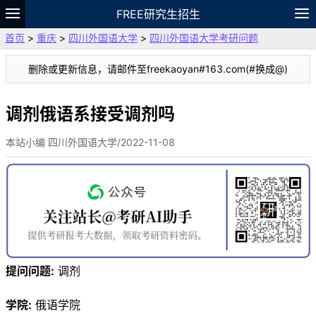
FREE研究生招生
首页
>
重庆
>
四川外国语大学
>
四川外国语大学考研问题
题库
故事
专题
APP
笔记
论坛
删除或更新信息，请邮件至freekaoyan#163.com(#换成@)
VIP
资料
调剂俄语系接受调剂吗
本站小编 四川外国语大学/2022-11-08
提问问题:
调剂
学院:
俄语学院