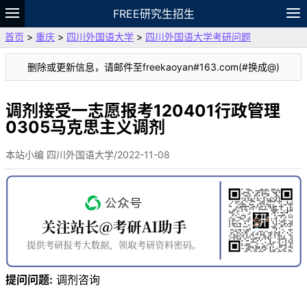
FREE研究生招生
首页
>
重庆
>
四川外国语大学
>
四川外国语大学考研问题
题库
故事
专题
APP
笔记
论坛
删除或更新信息，请邮件至freekaoyan#163.com(#换成@)
VIP
资料
调剂接受一志愿报考120401行政管理
0305马克思主义调剂
本站小编 四川外国语大学/2022-11-08
提问问题:
调剂咨询