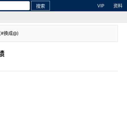
VIP
资料
搜索
(#换成@)
绩