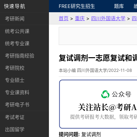
快速导航
FREE研究生招生
题库
首页
>
重庆
>
四川外国语大学
>
四
考研新闻
统考公共课
统考专业课
考研指南经验
复试调剂一志愿复试和
考研院校
本站小编 四川外国语大学/2022-11-08
专业硕士
专业课资料
考研电子书
考试考证
出国留学
提问问题:
复试调剂