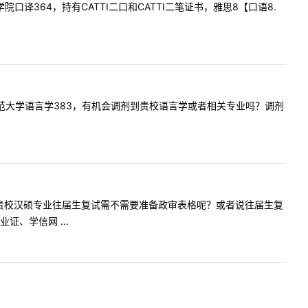
交学院口译364，持有CATTI二口和CATTI二笔证书，雅思8【口语8.
愿南京师范大学语言学383，有机会调剂到贵校语言学或者相关专业吗？调剂
您好，请问贵校汉硕专业往届生复试需不需要准备政审表格呢？或者说往届生复
、学信网 ...