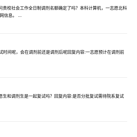
师您好，请问贵校社会工作全日制调剂名额确定了吗？本科计算机，一志愿北科
息。 ...
个大概的复试时间呢，会在调剂前还是调剂后呢回复内容:一志愿预计在调剂前
请问一志愿生和调剂生是一起复试吗？回复内容:是否分批复试需待院系复试