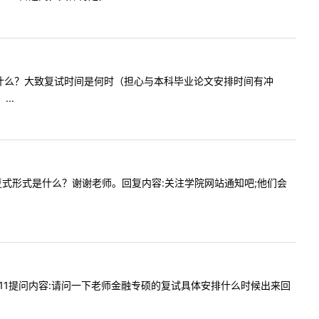
复试形式是什么？大致复试时间是何时（担心与本科毕业论文安排时间有冲
..
时候出？复式形式是什么？谢谢老师。回复内容:关注学院网站通知吧;他们会
610:11提问内容:请问一下老师金融专硕的复试具体安排什么时候出来回