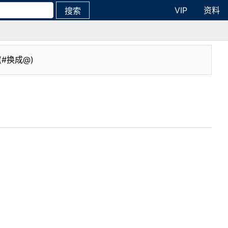
VIP
资料
搜索
(#换成@)