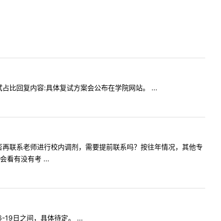
试复试占比回复内容:具体复试方案会公布在学院网站。 ...
被淘汰，能否再联系老师进行校内调剂，需要提前联系吗？按往年情况，其他专
有没有考 ...
-19日之间，具体待定。 ...