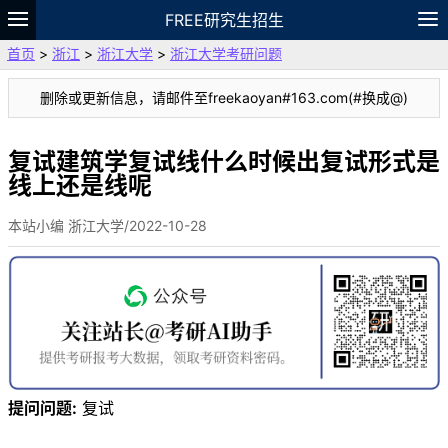
FREE研究生招生
首页
>
浙江
>
浙江大学
>
浙江大学考研问题
题库
故事
专题
APP
笔记
论坛
删除或更新信息，请邮件至freekaoyan#163.com(#换成@)
VIP
资料
复试建筑学复试线什么时候出复试形式是
线上还是线呢
本站小编 浙江大学/2022-10-28
提问问题:
复试