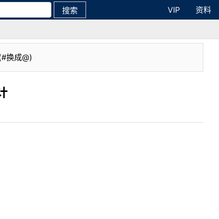
VIP
资料
搜索
(#换成@)
计