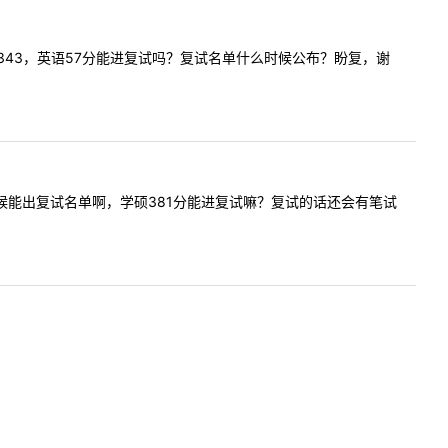
初试总分343，英语57分能进复试吗？复试名单什么时候公布？盼复，谢
师什么时候能出复试名单啊，学硕381分能进复试嘛？复试的话还会有笔试