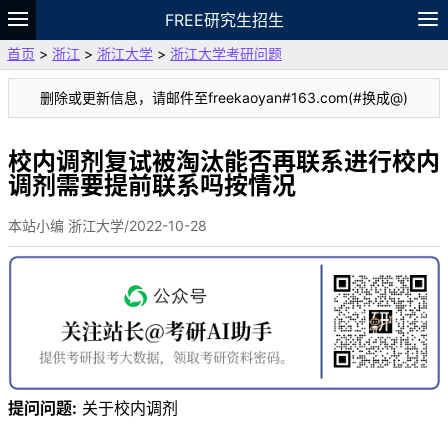
FREE研究生招生
首页
>
浙江
>
浙江大学
>
浙江大学考研问题
题库
故事
专题
APP
笔记
论坛
删除或更新信息，请邮件至freekaoyan#163.com(#换成@)
VIP
资料
校内调剂复试被淘汰能否再联系进行校内
调剂需要提前联系吗按情况
本站小编 浙江大学/2022-10-28
提问问题:
关于校内调剂