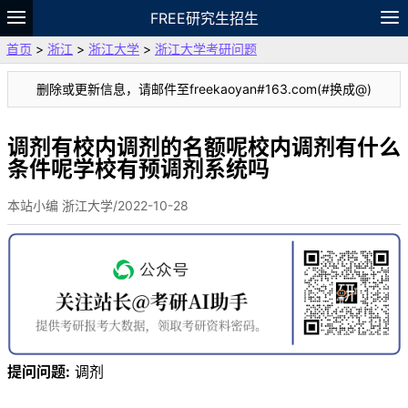
FREE研究生招生
首页
>
浙江
>
浙江大学
>
浙江大学考研问题
题库
故事
专题
APP
笔记
论坛
删除或更新信息，请邮件至freekaoyan#163.com(#换成@)
VIP
资料
调剂有校内调剂的名额呢校内调剂有什么
条件呢学校有预调剂系统吗
本站小编 浙江大学/2022-10-28
提问问题:
调剂