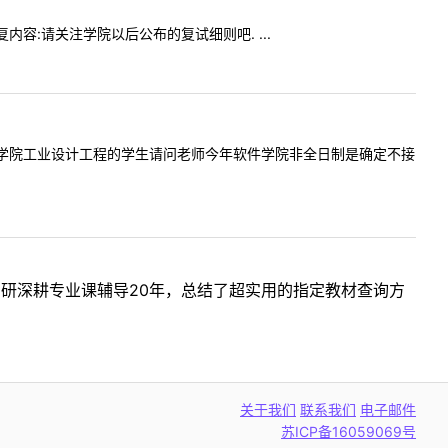
回复内容:请关注学院以后公布的复试细则吧. ...
报考计算机学院工业设计工程的学生请问老师今年软件学院非全日制是确定不接
考研深耕专业课辅导20年，总结了超实用的指定教材查询方
关于我们
联系我们
电子邮件
苏ICP备16059069号