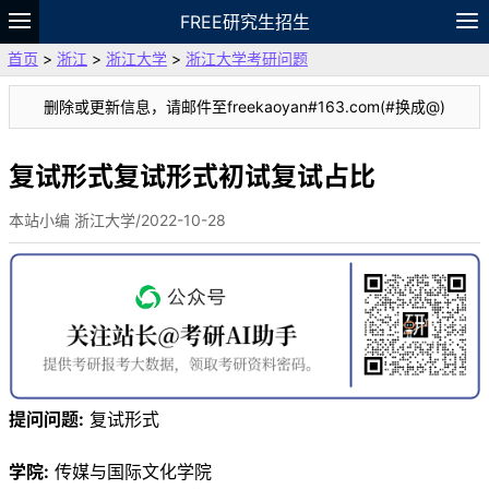
FREE研究生招生
首页
>
浙江
>
浙江大学
>
浙江大学考研问题
题库
故事
专题
APP
笔记
论坛
删除或更新信息，请邮件至freekaoyan#163.com(#换成@)
VIP
资料
复试形式复试形式初试复试占比
本站小编 浙江大学/2022-10-28
提问问题:
复试形式
学院:
传媒与国际文化学院