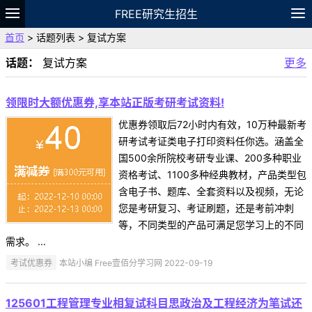
FREE研究生招生
首页
> 话题列表 > 复试方案
题库
故事
专题
APP
笔记
论坛
话题：
复试方案
更多
VIP
资料
领限时大额优惠券,享本站正版考研考试资料!
优惠券领取后72小时内有效，10万种最新考
研考试考证类电子打印资料任你选。涵盖全
国500余所院校考研专业课、200多种职业
资格考试、1100多种经典教材，产品类型包
含电子书、题库、全套资料以及视频，无论
您是考研复习、考证刷题，还是考前冲刺
等，不同类型的产品可满足您学习上的不同
需求。 ...
考试优惠券
本站小编 Free壹佰分学习网 2022-09-19
125601工程管理专业相复试科目思政治及工程经济为笔试还