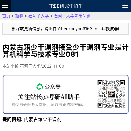
FREE研究生招生
首页
>
新疆
>
石河子大学
>
石河子大学考研问题
题库
故事
专题
APP
笔记
论坛
删除或更新信息，请邮件至freekaoyan#163.com(#换成@)
VIP
资料
内蒙古籍少干调剂接受少干调剂专业是计
算机科学与技术专业081
本站小编 石河子大学/2022-11-09
提问问题:
内蒙古籍少干调剂