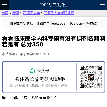
FREE研究生招生
首页
>
新疆
>
石河子大学
>
石河子大学考研问题
题库
故事
专题
APP
笔记
论坛
删除或更新信息，请邮件至freekaoyan#163.com(#换成@)
VIP
资料
看看临床医学内科专硕有没有调剂名额啊
若是有 总分350
本站小编 石河子大学/2022-11-09
提问问题:
老师！老师看看我？？