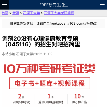
FREE研究生招生
首页
>
新疆
>
石河子大学
>
石河子大学考研问题
题库
故事
专题
APP
笔记
论坛
删除或更新信息，请邮件至freekaoyan#163.com(#换成@)
VIP
资料
调剂20没有心理健康教育专硕
（045116）的招生对吧招简里
本站小编 石河子大学/2022-11-09