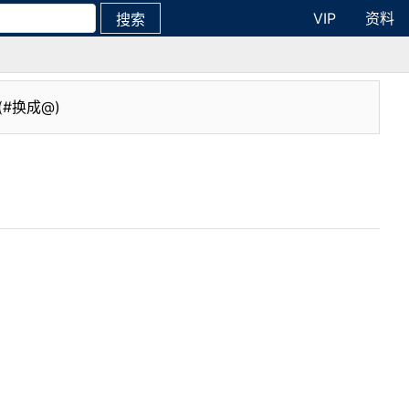
VIP
资料
搜索
(#换成@)