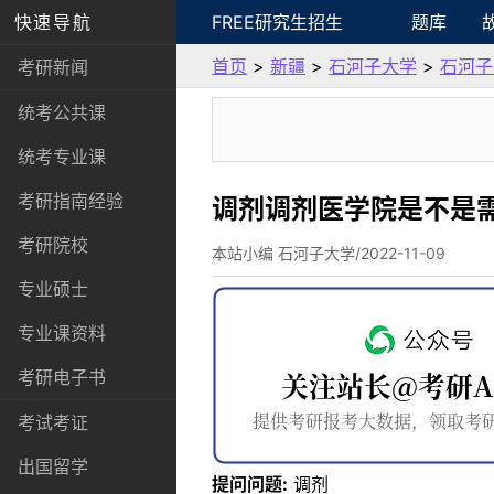
快速导航
FREE研究生招生
题库
首页
>
新疆
>
石河子大学
>
石河子
考研新闻
统考公共课
统考专业课
考研指南经验
调剂调剂医学院是不是
考研院校
本站小编 石河子大学/2022-11-09
专业硕士
专业课资料
考研电子书
考试考证
出国留学
提问问题:
调剂