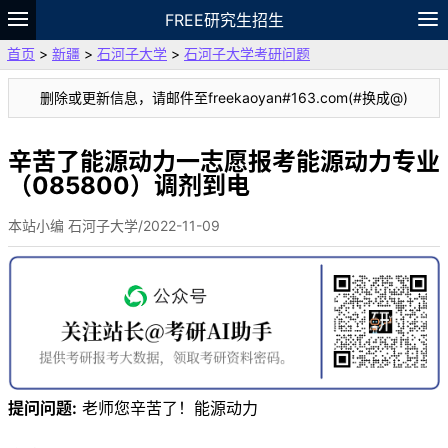
FREE研究生招生
首页
>
新疆
>
石河子大学
>
石河子大学考研问题
题库
故事
专题
APP
笔记
论坛
删除或更新信息，请邮件至freekaoyan#163.com(#换成@)
VIP
资料
辛苦了能源动力一志愿报考能源动力专业
（085800）调剂到电
本站小编 石河子大学/2022-11-09
提问问题:
老师您辛苦了！能源动力