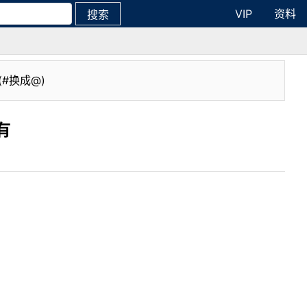
VIP
资料
搜索
(#换成@)
有