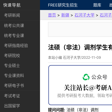
快速导航
FREE研究生招生
题库
首页
>
新疆
>
石河子大学
>
石河子
考研新闻
统考公共课
统考专业课
考研指南经验
法硕（非法）调剂学生
考研院校
本站小编 石河子大学/2022-11-09
专业硕士
专业课资料
考研电子书
考试考证
出国留学
提问问题:
法硕（非法）调剂