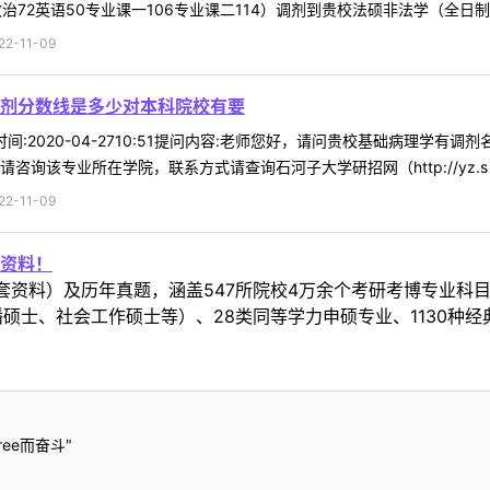
72英语50专业课一106专业课二114）调剂到贵校法硕非法学（全日制） 
-11-09
剂分数线是多少对本科院校有要
90时间:2020-04-2710:51提问内容:老师您好，请问贵校基础病
询该专业所在学院，联系方式请查询石河子大学研招网（http://yz.s .
-11-09
资料！
套资料）及历年真题，涵盖547所院校4万余个考研考博专业科
硕士、社会工作硕士等）、28类同等学力申硕专业、1130种经
ee而奋斗"