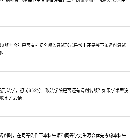
分调剂到贵校的精神病与精神卫生专业有没有希望？谢谢老师！回复内容:你好！
公布调剂缺额并今年是否有扩招名额2.复试形式是线上还是线下3.调剂复试
...
硕士，考的刑法学，初试352分，政法学院是否还有调剂名额？如果学术型没
方式请 ...
一下。1、调剂时，在同等条件下本科生源和同等学力生源会优先考虑本科生