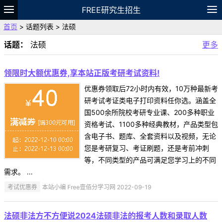
FREE研究生招生
首页
> 话题列表 > 法硕
题库
故事
专题
APP
笔记
论坛
话题：
法硕
更多
VIP
资料
领限时大额优惠券,享本站正版考研考试资料!
优惠券领取后72小时内有效，10万种最新考
研考试考证类电子打印资料任你选。涵盖全
国500余所院校考研专业课、200多种职业
资格考试、1100多种经典教材，产品类型包
含电子书、题库、全套资料以及视频，无论
您是考研复习、考证刷题，还是考前冲刺
等，不同类型的产品可满足您学习上的不同
需求。 ...
考试优惠券
本站小编 Free壹佰分学习网 2022-09-19
法硕非法方不方便说2024法硕非法的报考人数和录取人数