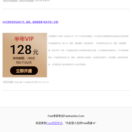
吉林大学考研解答 - 吉林大学考研答疑
本站小编 吉林大学
VIP万种考研考证电子书、题库、视频随便看,每本不到一分钱!
平常需要几十块钱一本的电子书，开了VIP会员任您畅读。VIP会员均可免费使用本站在售的万余种考研
考证基础类产品（电子书、题库、视频课程、全套资料等）。万种考研考证电子书、题库、视频随便
看，每本不到一分钱。产品涵盖全国500余所院校考研专业课、200多种职业资格考试、1100多种经典
教材，产品类型包含电子书、题库、全套资料以及视频，无论您是考研复习、考证刷题，还是考前冲刺
等，不同类型的产品可满足您学习上的不同需求。 ...
半年VIP购买
本站小编 Free壹佰分学习网 2022-09-19
Free考研考试FreeKaoYan.Com
欢迎来到
Free考研考试
，"为实现人生的Free而奋斗"