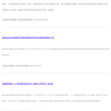
问题：1.请问贵校今年法硕（法学）的统考招生人数大致是多少呢？即不含推免名额的2.请问今年法硕的初复试成绩占比有
可能是什么情况？回复内容:请关注吉林大学招生网，近期会 ...
吉林大学考研解答 - 吉林大学考研答疑
本站小编 吉林大学
法硕法本法本法硕报考法学院后还能条件到司法文明协同创新中心吗
提问问题:法硕法本学院:法学院提问人:18***80时间:2023-09-1909:57提问内容:请问法本法硕报考法学院后还能条件到司法文明协同创新中心吗回复内容:尚未颁
布调剂办法。 ...
吉林大学考研解答 - 吉林大学考研答疑
本站小编 吉林大学
法硕报考资格（1）本科是非法学专业大二辅修了法学学位（有法学
提问问题:法硕报考资格咨询学院:法学院提问人:15***93时间:2023-09-1812:35提问内容:老师您好：（1）我本科是非法学专业，大二辅修了法学学位（有法学
学位证，无法学毕业证，学信网备注辅修专业为法学），这种情况属于法本吗？现在想报考贵校法学专硕，不太清楚是符合法硕非法学的报考资格还是 ...