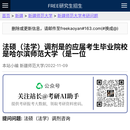
FREE研究生招生
首页
>
新疆
>
新疆师范大学
>
新疆师范大学考研问题
题库
故事
专题
APP
笔记
论坛
删除或更新信息，请邮件至freekaoyan#163.com(#换成@)
VIP
资料
法硕（法学）调剂是的应届考生毕业院校
是哈尔滨师范大学（是一位
本站小编 新疆师范大学/2022-11-09
提问问题:
法硕（法学）调剂咨询