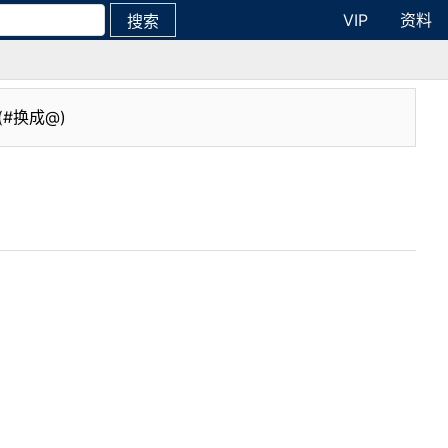
VIP
资料
搜索
(#换成@)