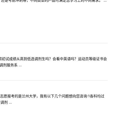
是考前冲刺等，不同类型的产品可满足您学习上的不同需求。 ...
育学院会按照初试成绩从高到低选调剂生吗？会看中英语吗？运动员等级证书会
服务系 ...
好！我第一志愿报考的是兰州大学，我有以下几个问题想向您咨询:1各科均过
 ...