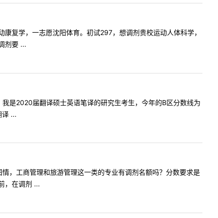
生，报考运动康复学，一志愿沈阳体育。初试297，想调剂贵校运动人体科学，
要 ...
老师您好，我是2020届翻译硕士英语笔译的研究生考生，今年的B区分数线为
...
计，审计，图情，工商管理和旅游管理这一类的专业有调剂名额吗？分数要求是
在调剂 ...