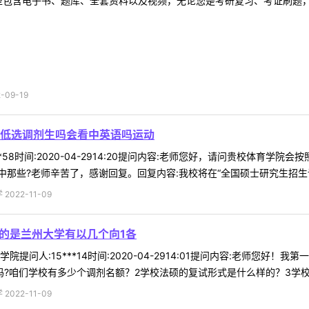
型包含电子书、题库、全套资料以及视频，无论您是考研复习、考证刷题，还
09-19
低选调剂生吗会看中英语吗运动
**58时间:2020-04-2914:20提问内容:老师您好，请问贵校体
那些?老师辛苦了，感谢回复。回复内容:我校将在“全国硕士研究生招生调剂
022-11-09
考的是兰州大学有以几个向1各
学院提问人:15***14时间:2020-04-2914:01提问内容:老师您
?咱们学校有多少个调剂名额？2学校法硕的复试形式是什么样的？3学校调剂
022-11-09