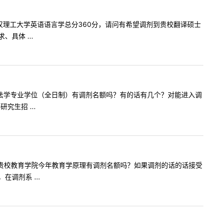
年报考武汉理工大学英语语言学总分360分，请问有希望调剂到贵校翻译硕士
具体 ...
年贵院的非法学专业学位（全日制）有调剂名额吗？有的话有几个？对能进入调
生招 ...
您好！请问贵校教育学院今年教育学原理有调剂名额吗？如果调剂的话的话接受
调剂系 ...