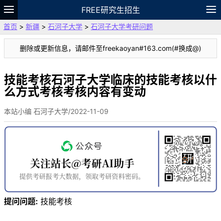
FREE研究生招生
首页
>
新疆
>
石河子大学
>
石河子大学考研问题
题库
故事
专题
APP
笔记
论坛
删除或更新信息，请邮件至freekaoyan#163.com(#换成@)
VIP
资料
技能考核石河子大学临床的技能考核以什
么方式考核考核内容有变动
本站小编 石河子大学/2022-11-09
提问问题:
技能考核