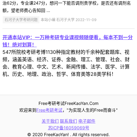
治62分，专业课247分，想问一下能否调剂贵学校，是否还有调剂名
额，望老师费心告知回 ...
石河子大学考研问题
本站小编 石河子大学 2022-11-09
开通本站VIP：一万种考研专业课视频随便看，每本不到一分
钱！绝对划算！
547所院校考研考博1130种指定教材的千余种配套题库、视
频，涵盖英语、经济、证券、金融、理工、管理、社会、财
会、教育心理、中文、艺术、新闻传播、法学、医学、计算
机、历史、地理、政治、哲学、体育类等28类学科！
Free考研考试FreeKaoYan.Com
欢迎来到
Free考研考试
，"为实现人生的Free而奋斗"
关于我们
联系我们
电子邮件
苏ICP备16059069号
© 2020 FreeKaoYan! . All rights reserved.