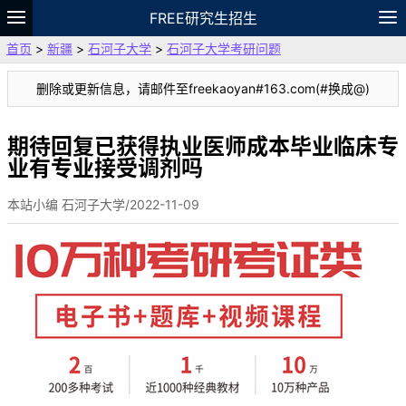
FREE研究生招生
首页
>
新疆
>
石河子大学
>
石河子大学考研问题
题库
故事
专题
APP
笔记
论坛
删除或更新信息，请邮件至freekaoyan#163.com(#换成@)
VIP
资料
期待回复已获得执业医师成本毕业临床专
业有专业接受调剂吗
本站小编 石河子大学/2022-11-09