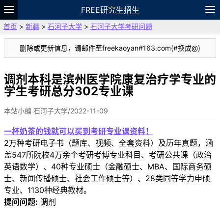
FREE研究生招生
首页
>
新疆
>
石河子大学
>
石河子大学考研问题
题库
故事
专题
APP
笔记
论坛
删除或更新信息，请邮件至freekaoyan#163.com(#换成@)
VIP
资料
调剂本科是滨州医学院康复治疗学专业的
学生考研总分302专业课
本站小编 石河子大学/2022-11-09
一杯奶茶的钱就可以买到考研专业课资料！
2万种考研电子书（题库、视频、全套资料）及历年真题，涵
盖547所院校4万余个考研考博专业科目、考研公共课（政治
英语数学）、40种专业硕士（金融硕士、MBA、国际商务硕
士、新闻传播硕士、社会工作硕士等）、28类同等学力申硕
专业、1130种经典教材。
提问问题:
调剂