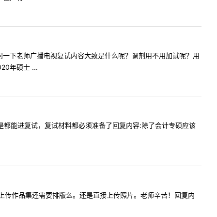
辛苦了！想问一下老师广播电视复试内容大致是什么呢？调剂用不用加试呢？用
年硕士 ...
线，是不是都能进复试，复试材料都必须准备了回复内容:除了会计专硕应该
问艺术设计上传作品集还需要排版么。还是直接上传照片。老师辛苦！回复内