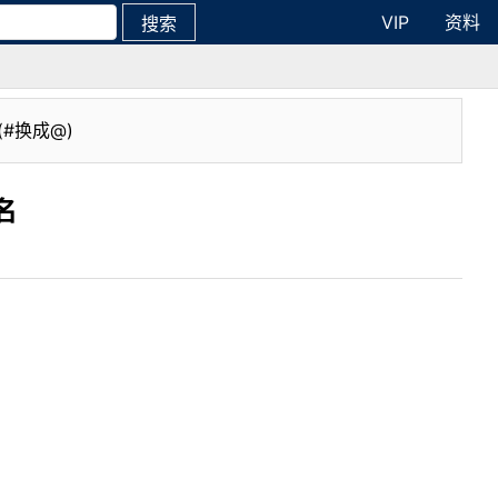
VIP
资料
搜索
(#换成@)
名