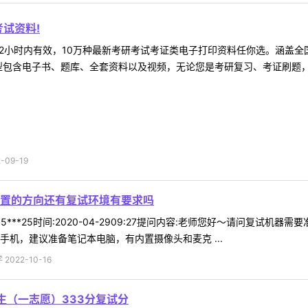
试资料!
2小时内有效，10万种最新考研考试考证类电子打印资料任你选。涵盖全国
型包含电子书、题库、全套资料以及视频，无论您是考研复习、考证刷题，还
09-19
置的方向还有复试环境有要求吗
5***25时间:2020-04-2909:27提问内容:老师您好～请问复
手机，建议准备笔记本电脑，有内置摄像头和麦克 ...
022-10-16
生（一志愿）333分复试分