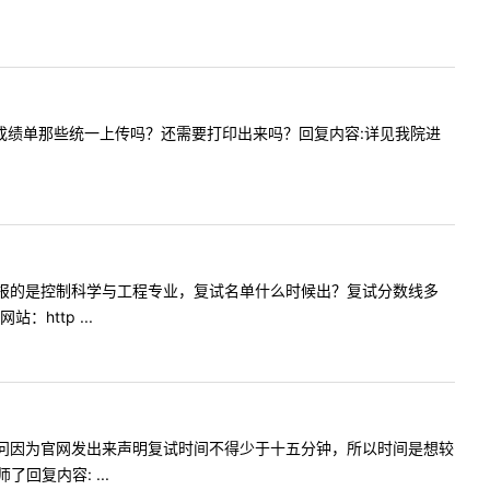
时候是和成绩单那些统一上传吗？还需要打印出来吗？回复内容:详见我院进
询一下，我报的是控制科学与工程专业，复试名单什么时候出？复试分数线多
ttp ...
好，我想请问因为官网发出来声明复试时间不得少于十五分钟，所以时间是想较
复内容: ...