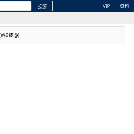
VIP
资料
搜索
(#换成@)