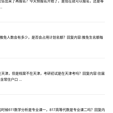
用等网报公告出来了再报名？今天预报名开始了，是现在就可以报名，还是等
.
多少？今年推免人数会有多少，是否会占用计划名额？回复内容:推免生名额每
生，户籍在天津，但是档案不在天津，考研初试是在天津考吗？回复内容:往届
住户口 ...
下考试的时候611数学分析是专业课一，817高等代数是专业课二吗？回复内