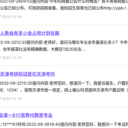
982022-09-2409:55提问内容:今年的网报公告什么时候出？用不
经公布，可到研招网查看，我校招生简章也已经公布http://yjsb.t ..
022-10-16
人数会有多少会占用计划名额
22022-09-2212:33提问内容:老师好，请问马理论专业去年报录比
年报录比没有精确数据，大概在1比20左右 ...
022-10-16
天津考研初试是在天津考吗
om2022-09-2210:25提问内容:老师您好，想请问一下，我是往届
：1234），按照天津市统一规定，网上确认时须提供天津市户籍证明（含常
022-10-16
业课一817高等代数是专业
15***61时间:2022-09-2616:40提问内容:老师您好，我想问一