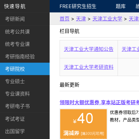
快速导航
FREE研究生招生
题库
首页
>
天津
>
天津工业大学
>
天津
考研新闻
栏目导航
统考公共课
统考专业课
天津工业大学通知公告
天津工
考研指南经验
天津工业大学考研资料
考研院校
专业硕士
最新更新
专业课资料
领限时大额优惠券,享本站正版考研考
考研电子书
优惠券领取后7
考试考证
教材，产品类
出国留学