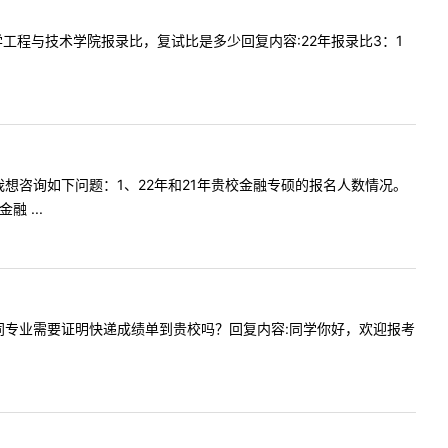
贵校化学工程与技术学院报录比，复试比是多少回复内容:22年报录比3：1
您好！我想咨询如下问题：1、22年和21年贵校金融专硕的报名人数情况。
 ...
贵校的相同专业需要证明快递成绩单到贵校吗？回复内容:同学你好，欢迎报考