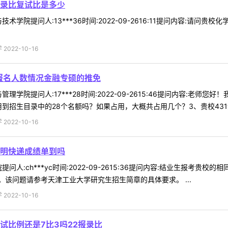
录比复试比是多少
术学院提问人:13***36时间:2022-09-2616:11提问内容:请问
022-10-16
的报名人数情况金融专硕的推免
理学院提问人:17***28时间:2022-09-2615:46提问内容:老师
招生目录中的28个名额吗？如果占用，大概共占用几个？3、贵校431金融
022-10-16
明快递成绩单到吗
问人:ch***yc时间:2022-09-2615:36提问内容:结业生报考
该问题请参考天津工业大学研究生招生简章的具体要求。 ...
022-10-16
试比例还是7比3吗22报录比