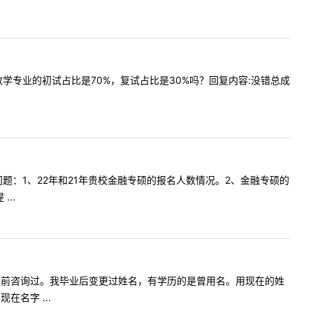
一下，数学专业的初试占比是70%，复试占比是30%吗？回复内容:没错总成
询如下问题：1、22年和21年贵校金融专硕的报名人数情况。2、金融专硕的
..
，您好，我之前咨询过。我毕业后变更过姓名，有学历的是曾用名。用现在的姓
名字 ...