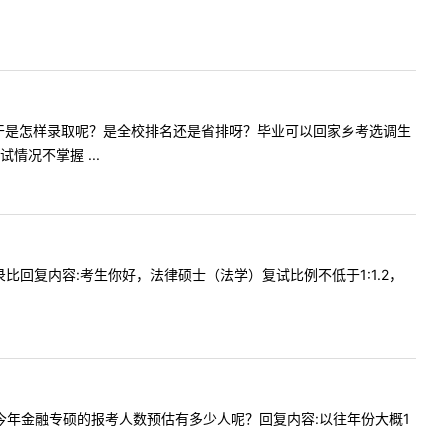
问本校的少干是怎样录取呢？是全校排名还是省排呀？毕业可以回家乡考选调生
况不掌握 ...
及复录比回复内容:考生你好，法律硕士（法学）复试比例不低于1:1.2，
您好请问今年金融专硕的报考人数预估有多少人呢？回复内容:以往年份大概1