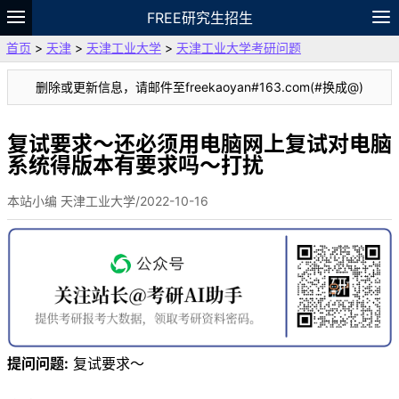
FREE研究生招生
首页
>
天津
>
天津工业大学
>
天津工业大学考研问题
题库
故事
专题
APP
笔记
论坛
删除或更新信息，请邮件至freekaoyan#163.com(#换成@)
VIP
资料
复试要求～还必须用电脑网上复试对电脑
系统得版本有要求吗～打扰
本站小编 天津工业大学/2022-10-16
提问问题:
复试要求～