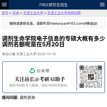
FREE研究生招生
首页
>
天津
>
天津工业大学
>
天津工业大学考研问题
题库
故事
专题
APP
笔记
论坛
删除或更新信息，请邮件至freekaoyan#163.com(#换成@)
VIP
资料
调剂生命学院电子信息的专硕大概有多少
调剂名额呢是在5月20日
本站小编 天津工业大学/2022-10-16
提问问题:
调剂咨询