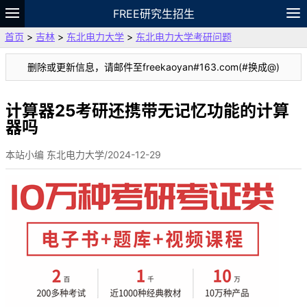
FREE研究生招生
首页
>
吉林
>
东北电力大学
>
东北电力大学考研问题
题库
故事
专题
APP
笔记
论坛
删除或更新信息，请邮件至freekaoyan#163.com(#换成@)
VIP
资料
计算器25考研还携带无记忆功能的计算
器吗
本站小编 东北电力大学/2024-12-29