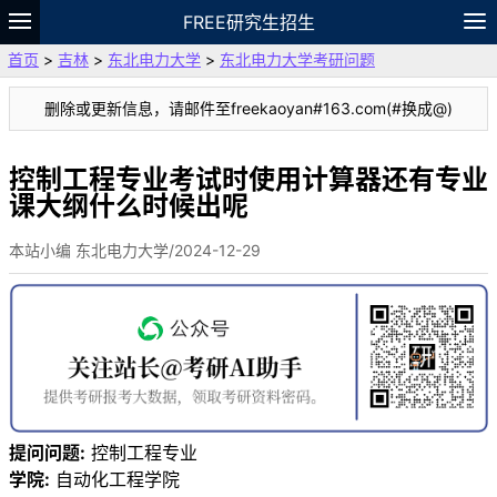
FREE研究生招生
首页
>
吉林
>
东北电力大学
>
东北电力大学考研问题
题库
故事
专题
APP
笔记
论坛
删除或更新信息，请邮件至freekaoyan#163.com(#换成@)
VIP
资料
控制工程专业考试时使用计算器还有专业
课大纲什么时候出呢
本站小编 东北电力大学/2024-12-29
提问问题:
控制工程专业
学院:
自动化工程学院