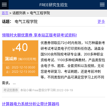
FREE研究生招生
首页
> 话题列表 > 电气工程学院
题库
故事
专题
APP
笔记
论坛
话题：
电气工程学院
更多
VIP
资料
领限时大额优惠券,享本站正版考研考试资料!
优惠券领取后72小时内有效，10万种最新考
研考试考证类电子打印资料任你选。涵盖全
国500余所院校考研专业课、200多种职业
资格考试、1100多种经典教材，产品类型包
含电子书、题库、全套资料以及视频，无论
您是考研复习、考证刷题，还是考前冲刺
等，不同类型的产品可满足您学习上的不同
需求。 ...
考试优惠券
本站小编 Free壹佰分学习网 2022-09-19
计算器电力系统分析让带计算器吗