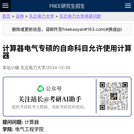
FREE研究生招生
首页
>
吉林
>
东北电力大学
>
东北电力大学考研问题
题库
故事
专题
APP
笔记
论坛
删除或更新信息，请邮件至freekaoyan#163.com(#换成@)
VIP
资料
计算器电气专硕的自命科目允许使用计算
器
本站小编 东北电力大学/2024-12-29
提问问题:
计算器
学院:
电气工程学院