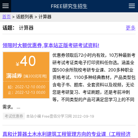
FREE研究生招生
首页
> 话题列表 > 计算器
题库
故事
专题
APP
笔记
论坛
话题：
计算器
更多
VIP
资料
领限时大额优惠券,享本站正版考研考试资料!
优惠券领取后72小时内有效，10万种最新考
研考试考证类电子打印资料任你选。涵盖全
国500余所院校考研专业课、200多种职业
资格考试、1100多种经典教材，产品类型包
含电子书、题库、全套资料以及视频，无论
您是考研复习、考证刷题，还是考前冲刺
等，不同类型的产品可满足您学习上的不同
需求。 ...
考试优惠券
本站小编 Free壹佰分学习网 2022-09-19
真和计算器土木水利建筑工程管理方向的专业课（工程经济