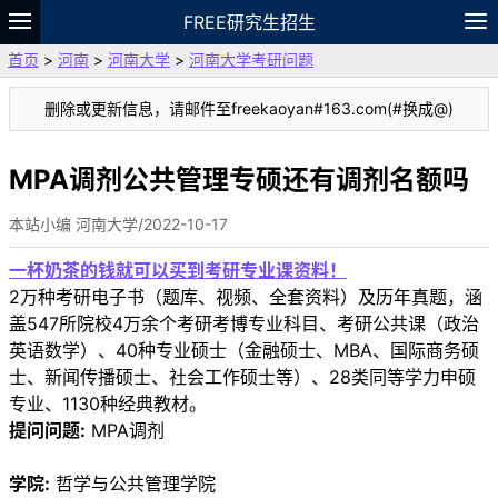
FREE研究生招生
首页
>
河南
>
河南大学
>
河南大学考研问题
题库
故事
专题
APP
笔记
论坛
删除或更新信息，请邮件至freekaoyan#163.com(#换成@)
VIP
资料
MPA调剂公共管理专硕还有调剂名额吗
本站小编 河南大学/2022-10-17
一杯奶茶的钱就可以买到考研专业课资料！
2万种考研电子书（题库、视频、全套资料）及历年真题，涵
盖547所院校4万余个考研考博专业科目、考研公共课（政治
英语数学）、40种专业硕士（金融硕士、MBA、国际商务硕
士、新闻传播硕士、社会工作硕士等）、28类同等学力申硕
专业、1130种经典教材。
提问问题:
MPA调剂
学院:
哲学与公共管理学院