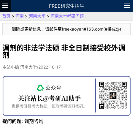
FREE研究生招生
首页
>
河南
>
河南大学
>
河南大学考研问题
题库
故事
专题
APP
笔记
论坛
删除或更新信息，请邮件至freekaoyan#163.com(#换成@)
VIP
资料
调剂的非法学法硕 非全日制接受校外调
剂
本站小编 河南大学/2022-10-17
提问问题:
调剂咨询