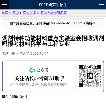
FREE研究生招生
首页
>
河南
>
河南大学
>
河南大学考研问题
题库
故事
专题
APP
笔记
论坛
删除或更新信息，请邮件至freekaoyan#163.com(#换成@)
VIP
资料
调剂特种功能材料重点实验室会招收调剂
吗报考材料科学与工程专业
本站小编 河南大学/2022-10-17
提问问题:
调剂