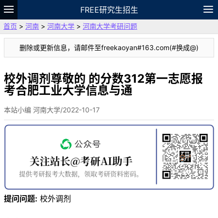
FREE研究生招生
首页
>
河南
>
河南大学
>
河南大学考研问题
题库
故事
专题
APP
笔记
论坛
删除或更新信息，请邮件至freekaoyan#163.com(#换成@)
VIP
资料
校外调剂尊敬的 的分数312第一志愿报
考合肥工业大学信息与通
本站小编 河南大学/2022-10-17
提问问题:
校外调剂