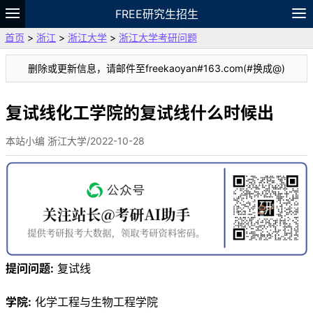
FREE研究生招生
首页
>
浙江
>
浙江大学
>
浙江大学考研问题
题库
故事
专题
APP
笔记
论坛
删除或更新信息，请邮件至freekaoyan#163.com(#换成@)
VIP
资料
复试线化工学院的复试线什么时候出
本站小编 浙江大学/2022-10-28
提问问题:
复试线
学院:
化学工程与生物工程学院