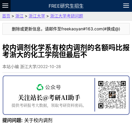
FREE研究生招生
首页
>
浙江
>
浙江大学
>
浙江大学考研问题
题库
故事
专题
APP
笔记
论坛
删除或更新信息，请邮件至freekaoyan#163.com(#换成@)
VIP
资料
校内调剂化学系有校内调剂的名额吗比报
考浙大的化工学院但最后不
本站小编 浙江大学/2022-10-28
提问问题:
关于校内调剂