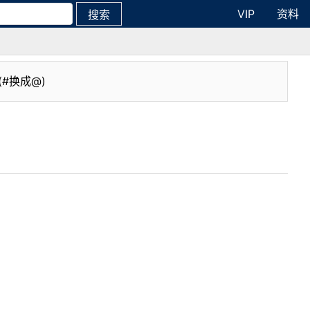
VIP
资料
搜索
(#换成@)