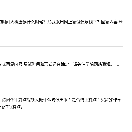
请问复试的时间大概会是什么时候？形式采用网上复试还是线下？回复内容:ht
时间和形式回复内容:复试时间和形式还在确定，请关注学院网站通知。 ...
:老师你好。请问今年复试院线大概什么时候出来？是否线上复试？实验操作部
行复试， ...