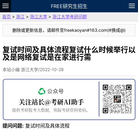
FREE研究生招生
首页
>
浙江
>
浙江大学
>
浙江大学考研问题
题库
故事
专题
APP
笔记
论坛
删除或更新信息，请邮件至freekaoyan#163.com(#换成@)
VIP
资料
复试时间及具体流程复试什么时候举行以
及是网络复试是在家进行需
本站小编 浙江大学/2022-10-28
提问问题:
复试时间及具体流程