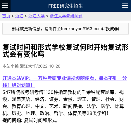
FREE研究生招生
首页
>
浙江
>
浙江大学
>
浙江大学考研问题
题库
故事
专题
APP
笔记
论坛
删除或更新信息，请邮件至freekaoyan#163.com(#换成@)
VIP
资料
复试时间和形式学校复试何时开始复试形
式会有变化吗
本站小编 浙江大学/2022-10-28
开通本站VIP：一万种考研专业课视频随便看，每本不到一分
钱！绝对划算！
547所院校考研考博1130种指定教材的千余种配套题库、视
频，涵盖英语、经济、证券、金融、理工、管理、社会、财
会、教育心理、中文、艺术、新闻传播、法学、医学、计算
机、历史、地理、政治、哲学、体育类等28类学科！
提问问题:
复试时间和形式