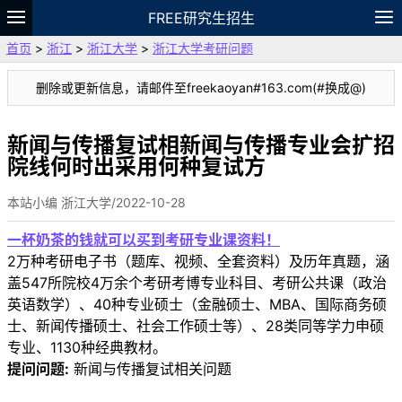
FREE研究生招生
首页
>
浙江
>
浙江大学
>
浙江大学考研问题
题库
故事
专题
APP
笔记
论坛
删除或更新信息，请邮件至freekaoyan#163.com(#换成@)
VIP
资料
新闻与传播复试相新闻与传播专业会扩招
院线何时出采用何种复试方
本站小编 浙江大学/2022-10-28
一杯奶茶的钱就可以买到考研专业课资料！
2万种考研电子书（题库、视频、全套资料）及历年真题，涵
盖547所院校4万余个考研考博专业科目、考研公共课（政治
英语数学）、40种专业硕士（金融硕士、MBA、国际商务硕
士、新闻传播硕士、社会工作硕士等）、28类同等学力申硕
专业、1130种经典教材。
提问问题:
新闻与传播复试相关问题