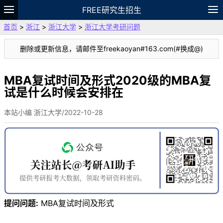
FREE研究生招生
首页
>
浙江
>
浙江大学
>
浙江大学考研问题
题库
故事
专题
APP
笔记
论坛
删除或更新信息，请邮件至freekaoyan#163.com(#换成@)
VIP
资料
MBA复试时间及形式2020级的MBA复
试是什么时候会安排在
本站小编 浙江大学/2022-10-28
提问问题:
MBA复试时间及形式