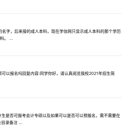
科毕业后改的名字，后来接的成人本科，现在学信网只显示成人本科的那个学历
 ...
审计专硕可以报名吗回复内容:同学你好，请认真阅览我校2021年招生简
请问往届大专生是否可报考会计专硕以及如果可以是否可以预报名，需不需要在
备注 ...