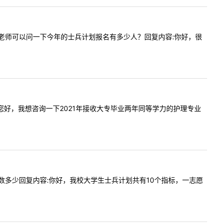
提问内容:老师可以问一下今年的士兵计划报名有多少人？回复内容:你好，很
:老师，您好，我想咨询一下2021年接收大专毕业两年同等学力的护理专业
划报名人数多少回复内容:你好，我校大学生士兵计划共有10个指标，一志愿