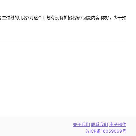
少干计划考生过线的几名?对这个计划有没有扩招名额?回复内容:你好，少干预
关于我们
联系我们
电子邮件
苏ICP备16059069号