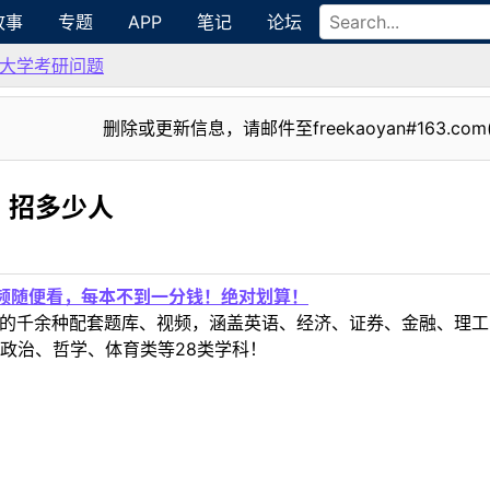
故事
专题
APP
笔记
论坛
大学考研问题
删除或更新信息，请邮件至freekaoyan#163.com
）招多少人
视频随便看，每本不到一分钱！绝对划算！
定教材的千余种配套题库、视频，涵盖英语、经济、证券、金融、
政治、哲学、体育类等28类学科！