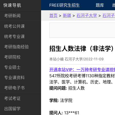
快速导航
FREE研究生招生
题库
首页
>
新疆
>
石河子大学
>
石河子
考研新闻
统考公共课
统考专业课
考研指南经验
招生人数法律（非法学
考研院校
本站小编 石河子大学/2022-11-09
专业硕士
开通本站VIP：一万种考研专业课
547所院校考研考博1130种指
专业课资料
法学、医学、计算机、历史、地理、
考研电子书
提问问题:
招生人数
考试考证
学院:
法学院
出国留学
提问人:
13***61