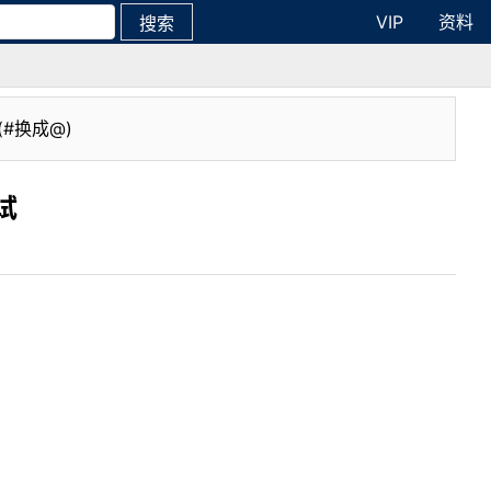
VIP
资料
搜索
(#换成@)
试