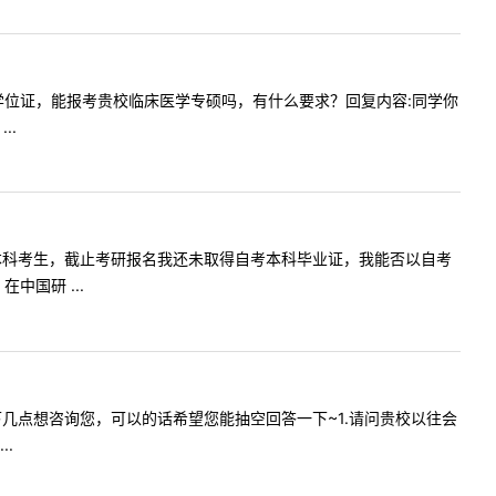
毕业证和学位证，能报考贵校临床医学专硕吗，有什么要求？回复内容:同学你
..
询我是自考本科考生，截止考研报名我还未取得自考本科毕业证，我能否以自考
国研 ...
，我有以下几点想咨询您，可以的话希望您能抽空回答一下~1.请问贵校以往会
.