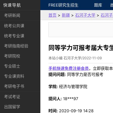
快速导航
FREE研究生招生
题库
首页
>
新疆
>
石河子大学
>
石河子
考研新闻
统考公共课
统考专业课
考研指南经验
同等学力可报考届大专
考研院校
本站小编 石河子大学/2022-11-09
专业硕士
手机快速免费注册会员
，立即获取本
提问问题:
同等学力是否可报考
专业课资料
考研电子书
学院:
经济与管理学院
考试考证
提问人:
18***97
出国留学
时间:
2020-09-19 14:28